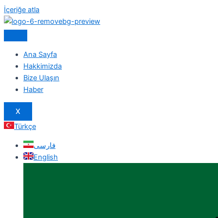
İçeriğe atla
Ana Sayfa
Hakkimizda
Bize Ulaşın
Haber
X
Türkçe
فارسی
English