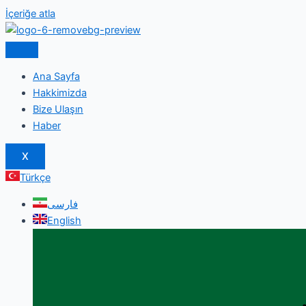
İçeriğe atla
Ana Sayfa
Hakkimizda
Bize Ulaşın
Haber
X
Türkçe
فارسی
English