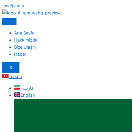
İçeriğe atla
Ana Sayfa
Hakkimizda
Bize Ulaşın
Haber
X
Türkçe
فارسی
English