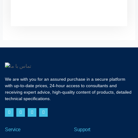
We are with you for an assured purchase in a secure platform
with up-to-date prices, 24-hour access to consultants and
receiving expert advice, high-quality content of products, detailed
technical specifications.
F
I
T
Y
a
n
w
o
c
s
i
u
e
t
t
t
b
a
t
u
Service
Support
o
g
e
b
o
r
r
e