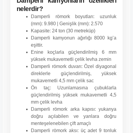
Damperli kamyonların özellikleri
nelerdir?
Damperli römork boyutları: uzunluk
(mm): 9.980 | Genişlik (mm): 2.570
Kapasite: 24 ton (30 metreküp)
Damperli kamyonun ağırlığı 8000 kg’a
eşittir.
Enine koçlarla güçlendirilmiş 6 mm
yüksek mukavemetli çelik levha zemin
Damperli römork duvarı: Özel diyagonal
direklerle güçlendirilmiş, yüksek
mukavemetli 4,5 mm çelik sac
Ön taç: Uzunlamasına çubuklarla
güçlendirilmiş yüksek mukavemetli 4,5
mm çelik levha
Damperli römork arka kapısı: yukarıya
doğru açılabilen ve yanlara doğru
menteşelenebilen çift amaçlı
Damperli römork aksı: üç adet 9 tonluk