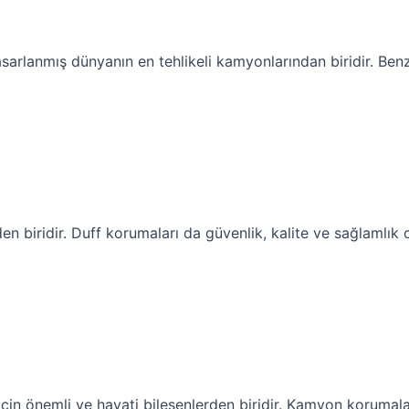
tasarlanmış dünyanın en tehlikeli kamyonlarından biridir. B
n biridir. Duff korumaları da güvenlik, kalite ve sağlamlık o
çin önemli ve hayati bileşenlerden biridir. Kamyon korumalar