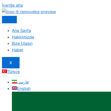
İçeriğe atla
Ana Sayfa
Hakkimizda
Bize Ulaşın
Haber
X
Türkçe
فارسی
English