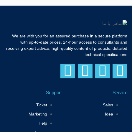
We are with you for an assured purchase in a secure platform
with up-to-date prices, 24-hour access to consultants and
receiving expert advice, high-quality content of products, detailed
technical specifications.
Y
T
I
F
o
w
n
a
Support
Service
u
i
s
c
Ticket
Sales
t
t
t
e
Marketing
Idea
Help
u
t
a
b