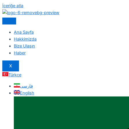
İçeriğe atla
Ana Sayfa
Hakkimizda
Bize Ulaşın
Haber
X
Türkçe
فارسی
English