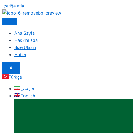
İçeriğe atla
Ana Sayfa
Hakkimizda
Bize Ulaşın
Haber
X
Türkçe
فارسی
English