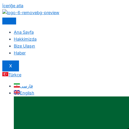
İçeriğe atla
Ana Sayfa
Hakkimizda
Bize Ulaşın
Haber
X
Türkçe
فارسی
English