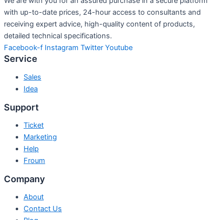
We are with you for an assured purchase in a secure platform
with up-to-date prices, 24-hour access to consultants and
receiving expert advice, high-quality content of products,
detailed technical specifications.
Facebook-f
Instagram
Twitter
Youtube
Service
Sales
Idea
Support
Ticket
Marketing
Help
Froum
Company
About
Contact Us