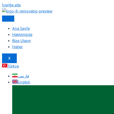
İçeriğe atla
Ana Sayfa
Hakkimizda
Bize Ulaşın
Haber
X
Türkçe
فارسی
English