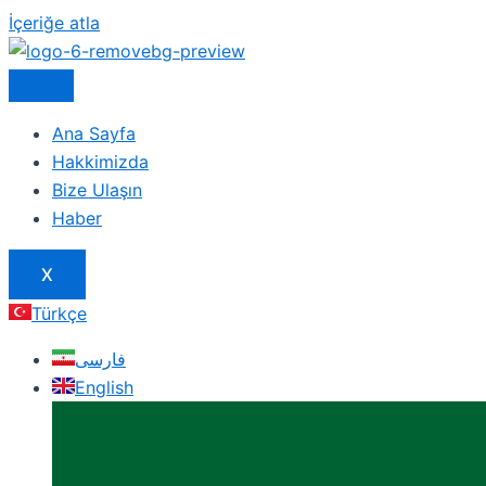
İçeriğe atla
Ana Sayfa
Hakkimizda
Bize Ulaşın
Haber
X
Türkçe
فارسی
English