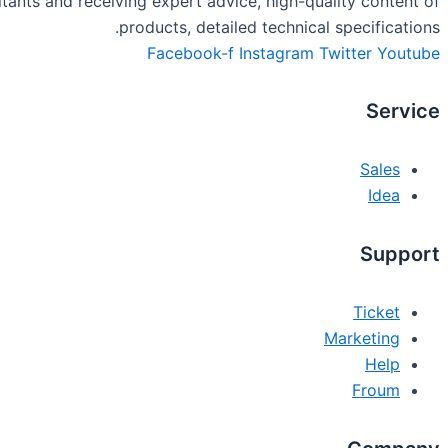
tants and receiving expert advice, high-quality content of
products, detailed technical specifications.
Facebook-f
Instagram
Twitter
Youtube
Service
Sales
Idea
Support
Ticket
Marketing
Help
Froum