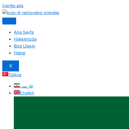
İçeriğe atla
Ana Sayfa
Hakkimizda
Bize Ulaşın
Haber
X
Türkçe
فارسی
English