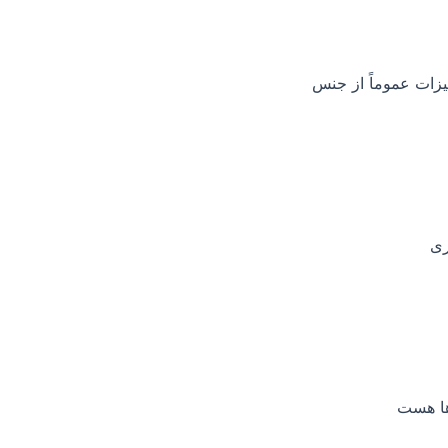
یزات عموماً از جنس
ری
‌ها هست