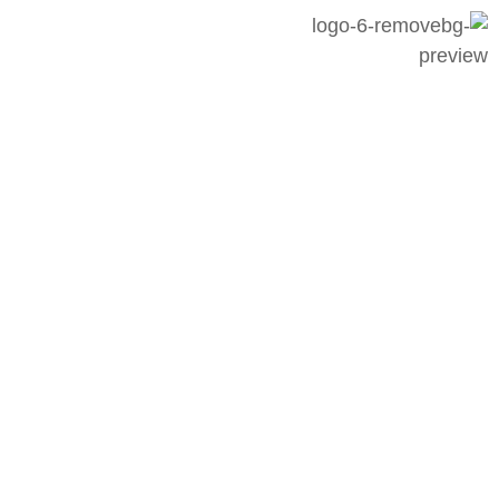
رش
ه
حتوا