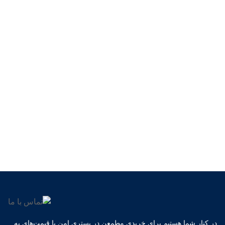
در کنار شما هستیم برای خریدی مطمعن در بستری امن با قیمت‌های به