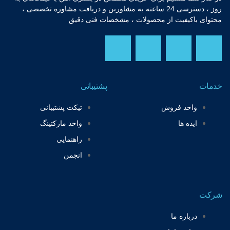
روز ، دسترسی 24 ساعته به مشاورین و دریافت مشاوره تخصصی ،
محتوای باکیفیت از محصولات ، مشخصات فنی دقیق
Y
T
I
F
o
w
n
a
خدمات
پشتیبانی
u
i
s
c
واحد فروش
تیکت پشتیبانی
t
t
t
e
ایده ها
واحد مارکتینگ
راهنمایی
u
t
a
b
انجمن
b
e
g
o
e
r
r
o
شرکت
درباره ما
a
k