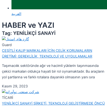
العربية
HABER ve YAZI
Tag: YENİLİKÇİ SANAYİ
Guard
ÇEŞİTLİ KALIP MARKALARI İÇİN ÇELİK KORUMALARIN
ÜRETİMİ: GEREKLİLİK, TEKNOLOJİ VE UYGULAMALAR
Taşımacılık sektöründe ağır ve hacimli yüklerin taşınmasında
çekici markaları oldukça hayati bir rol oynamaktadır. Bu araçların
yol şartlarına ve farklı rotalara dayanıklı olmasının yanı sıra
Kasım 29, 2023
TİCARİ
YENİLİKÇİ SANAYİ ŞİRKETİ, TEKNOLOJİ GELİŞTİRMEDE ÖNCÜ