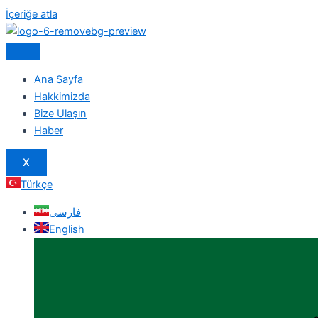
İçeriğe atla
Ana Sayfa
Hakkimizda
Bize Ulaşın
Haber
X
Türkçe
فارسی
English